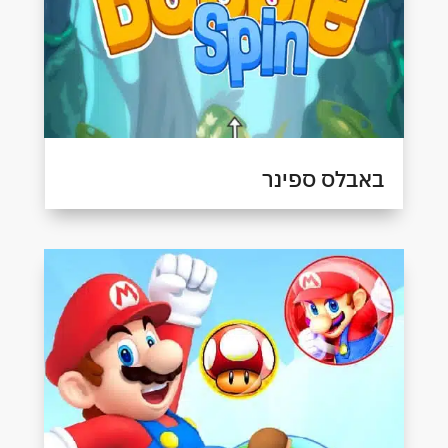
באבלס ספינר