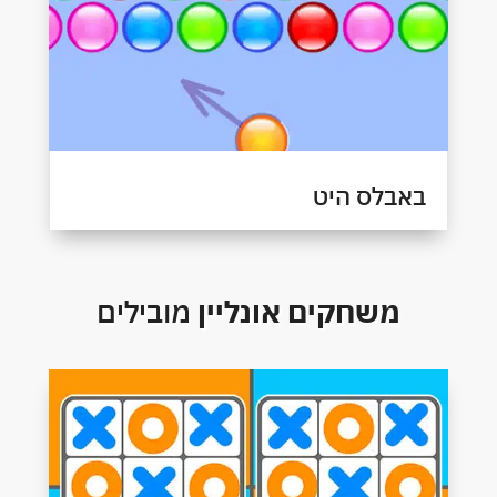
באבלס היט
משחקים אונליין
מובילים