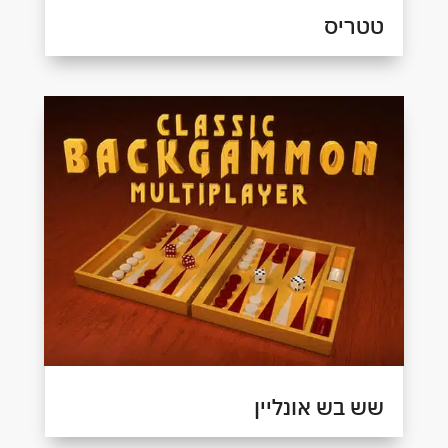
טטריס
שש בש אונליין