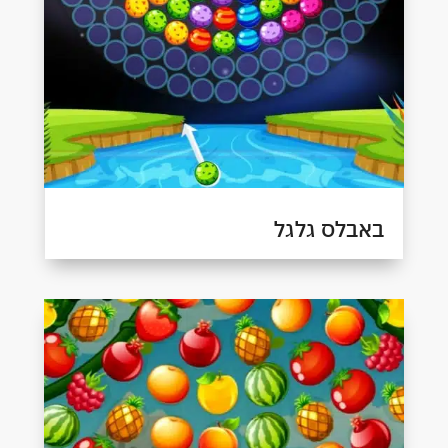
באבלס גלגל