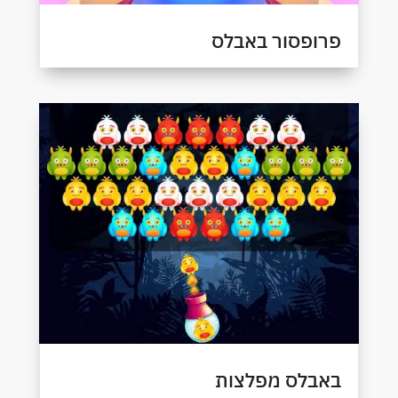
פרופסור באבלס
באבלס מפלצות