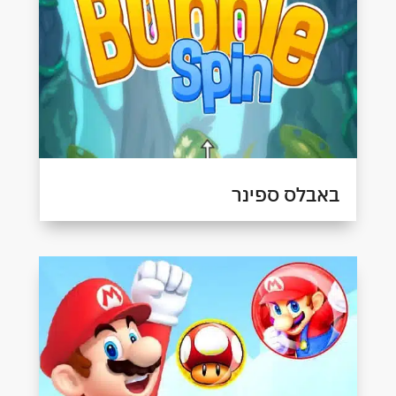
באבלס ספינר