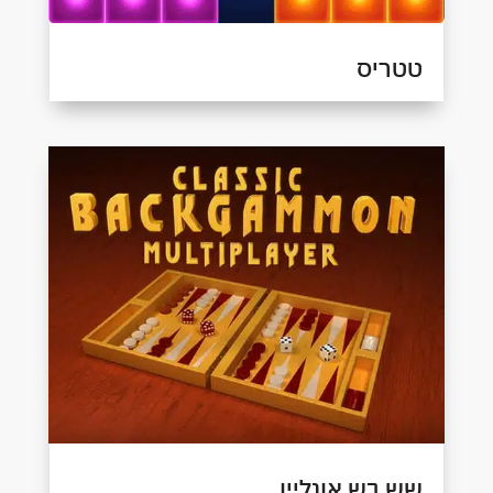
טטריס
שש בש אונליין