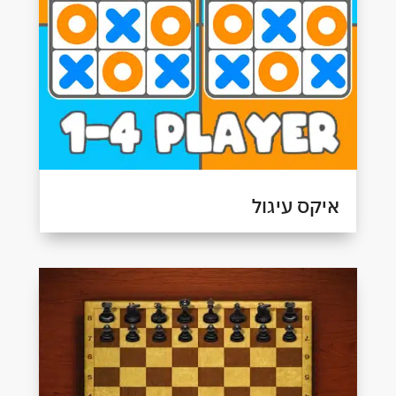
איקס עיגול