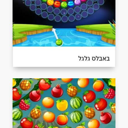
באבלס גלגל